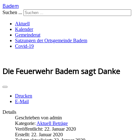
Badem
Year
Month
Year
Month
Suchen ...
Aktuell
Kalender
Gemeinderat
Satzungen der Ortsgemeinde Badem
Covid-19
Die Feuerwehr Badem sagt Danke
Drucken
E-Mail
Details
Geschrieben von
admin
Kategorie:
Aktuell Beträge
Veröffentlicht: 22. Januar 2020
Erstellt: 22. Januar 2020