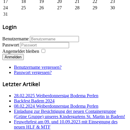
17
18
19
20
21
22
23
24
25
26
27
28
29
30
31
Login
Benutzername
Passwort
Angemeldet bleiben
Anmelden
Benutzername vergessen?
Passwort vergessen?
Letzter Artikel
28.02.2025 Weiberdonnerstag Bodema Perlen
Backfest Badem 2024
08.02.2024 Weiberdonnerstag Bodema Perlen
Einladung zur Besichtigung der neuen Containergruppe
(Grüne Gruppe) unseres Kindergartens St. Martin in Badem!
Feuwehrfest am 09. und 10.09.2023 mit Einsegnung des
neuen HLF & MTF