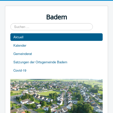
Year
Month
Year
Month
Badem
Suchen
...
Aktuell
Kalender
Gemeinderat
Satzungen der Ortsgemeinde Badem
Covid-19