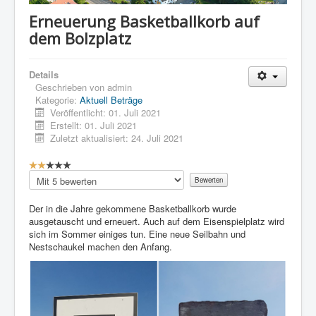
Erneuerung Basketballkorb auf
dem Bolzplatz
Details
Geschrieben von
admin
Kategorie:
Aktuell Beträge
Veröffentlicht: 01. Juli 2021
Erstellt: 01. Juli 2021
Zuletzt aktualisiert: 24. Juli 2021
B
e
Bitte
w
bewerten
e
Der in die Jahre gekommene Basketballkorb wurde
r
ausgetauscht und erneuert. Auch auf dem Eisenspielplatz wird
t
sich im Sommer einiges tun. Eine neue Seilbahn und
u
Nestschaukel machen den Anfang.
n
g
:
2