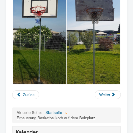
/
5
Zurück
Weiter
Aktuelle Seite:
Startseite
Erneuerung Basketballkorb auf dem Bolzplatz
Kalender