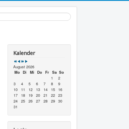
Year
Month
Year
Month
Kalender
August 2026
Mo
Di
Mi
Do
Fr
Sa
So
1
2
3
4
5
6
7
8
9
10
11
12
13
14
15
16
17
18
19
20
21
22
23
24
25
26
27
28
29
30
31