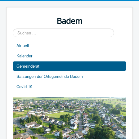
Year
Month
Year
Month
Badem
Suchen
...
Aktuell
Kalender
Gemeinderat
Satzungen der Ortsgemeinde Badem
Covid-19