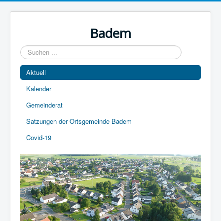
Year
Month
Year
Month
Badem
Suchen
...
Aktuell
Kalender
Gemeinderat
Satzungen der Ortsgemeinde Badem
Covid-19