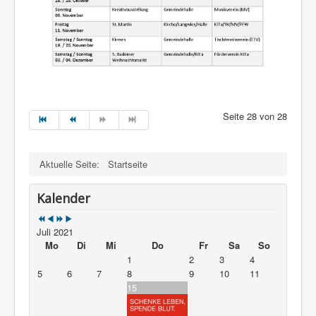
Seite 28 von 28
Aktuelle Seite:
Startseite
Kalender
Juli 2021
Mo
Di
Mi
Do
Fr
Sa
So
1
2
3
4
5
6
7
8
9
10
11
15