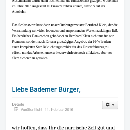
Abschließend wurde dann noch einmal die Einsatzbilanz gezogen, wobei man
im Jahre 2015 insgesamt 10 Einsätze zählen konnte, davon 5 auf der
Autobahn.
Das Schlusswort hatte dann unser Ortsbürgermeister Bernhard Klein, der die
Versammlung mit vielen lobenden und anspornenden Worten ausklingen ließ.
Ein herzliches Dankeschön geht dabei an Bernhard Klein nicht nur für sein
Kommen, sondern auch für sein großzügiges Angebot, der FFW Badem
einen kompletten Satz Beleuchtungsstrahler für das Einsatzfahrzeug zu
stiften, um das Arbeiten unserer Feuerwehrleute noch effektiver, aber vor
allem sicherer zu gestalten.
Liebe Bademer Bürger,
Details
Veröffentlicht: 11. Februar 2016
wir hoffen, dass Ihr die närrische Zeit gut und