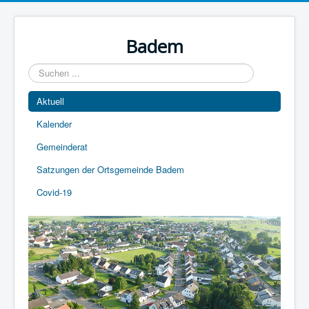
Year
Month
Year
Month
Badem
Suchen
...
Aktuell
Kalender
Gemeinderat
Satzungen der Ortsgemeinde Badem
Covid-19