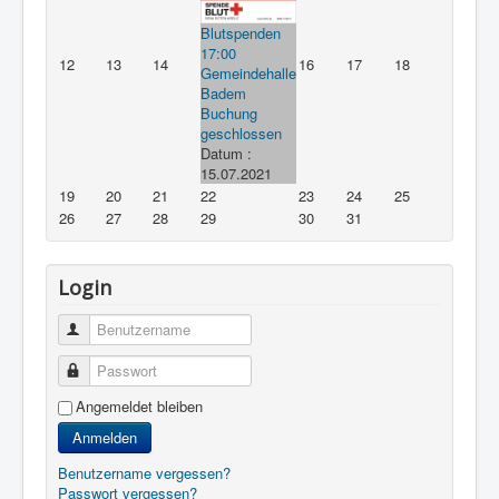
Blutspenden
17:00
12
13
14
16
17
18
Gemeindehalle
Badem
Buchung
geschlossen
Datum :
15.07.2021
19
20
21
22
23
24
25
26
27
28
29
30
31
Login
Benutzername
Passwort
Angemeldet bleiben
Anmelden
Benutzername vergessen?
Passwort vergessen?