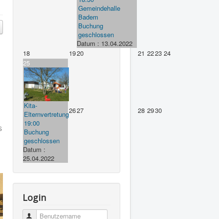
Gemeindehalle
Badem
Buchung
geschlossen
Datum :
13.04.2022
18
19
20
21
22
23
24
25
Kita-
26
27
28
29
30
Elternvertretung
19:00
s
Buchung
geschlossen
Datum :
25.04.2022
Login
Benutzername