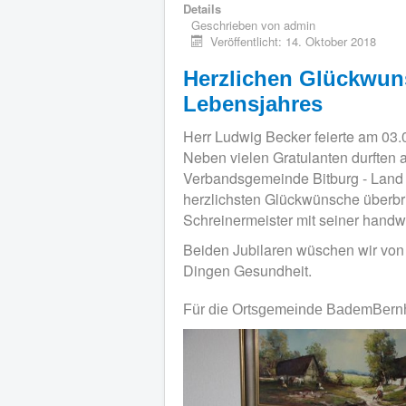
Details
Geschrieben von
admin
Veröffentlicht: 14. Oktober 2018
Herzlichen Glückwun
Lebensjahres
Herr Ludwig Becker feierte am 03.
Neben vielen Gratulanten durften
Verbandsgemeinde Bitburg - Land 
herzlichsten Glückwünsche überbri
Schreinermeister mit seiner handw
Beiden Jubilaren wüschen wir von 
Dingen Gesundheit.
Für die Ortsgemeinde BademBernha