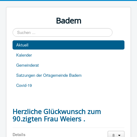
Year
Month
Year
Month
Badem
Suchen
...
Aktuell
Kalender
Gemeinderat
Satzungen der Ortsgemeinde Badem
Covid-19
Herzliche Glückwunsch zum
90.zigten Frau Weiers .
Details