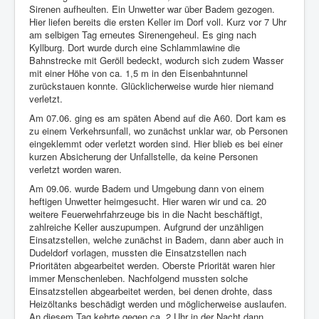
Sirenen aufheulten. Ein Unwetter war über Badem gezogen.
Hier liefen bereits die ersten Keller im Dorf voll. Kurz vor 7 Uhr
am selbigen Tag erneutes Sirenengeheul. Es ging nach
Kyllburg. Dort wurde durch eine Schlammlawine die
Bahnstrecke mit Geröll bedeckt, wodurch sich zudem Wasser
mit einer Höhe von ca. 1,5 m in den Eisenbahntunnel
zurückstauen konnte. Glücklicherweise wurde hier niemand
verletzt.
Am 07.06. ging es am späten Abend auf die A60. Dort kam es
zu einem Verkehrsunfall, wo zunächst unklar war, ob Personen
eingeklemmt oder verletzt worden sind. Hier blieb es bei einer
kurzen Absicherung der Unfallstelle, da keine Personen
verletzt worden waren.
Am 09.06. wurde Badem und Umgebung dann von einem
heftigen Unwetter heimgesucht. Hier waren wir und ca. 20
weitere Feuerwehrfahrzeuge bis in die Nacht beschäftigt,
zahlreiche Keller auszupumpen. Aufgrund der unzähligen
Einsatzstellen, welche zunächst in Badem, dann aber auch in
Dudeldorf vorlagen, mussten die Einsatzstellen nach
Prioritäten abgearbeitet werden. Oberste Priorität waren hier
immer Menschenleben. Nachfolgend mussten solche
Einsatzstellen abgearbeitet werden, bei denen drohte, dass
Heizöltanks beschädigt werden und möglicherweise auslaufen.
An diesem Tag kehrte gegen ca. 2 Uhr in der Nacht dann