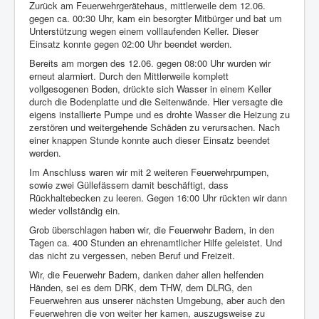
Zurück am Feuerwehrgerätehaus, mittlerweile dem 12.06.
gegen ca. 00:30 Uhr, kam ein besorgter Mitbürger und bat um
Unterstützung wegen einem volllaufenden Keller. Dieser
Einsatz konnte gegen 02:00 Uhr beendet werden.
Bereits am morgen des 12.06. gegen 08:00 Uhr wurden wir
erneut alarmiert. Durch den Mittlerweile komplett
vollgesogenen Boden, drückte sich Wasser in einem Keller
durch die Bodenplatte und die Seitenwände. Hier versagte die
eigens installierte Pumpe und es drohte Wasser die Heizung zu
zerstören und weitergehende Schäden zu verursachen. Nach
einer knappen Stunde konnte auch dieser Einsatz beendet
werden.
Im Anschluss waren wir mit 2 weiteren Feuerwehrpumpen,
sowie zwei Güllefässern damit beschäftigt, dass
Rückhaltebecken zu leeren. Gegen 16:00 Uhr rückten wir dann
wieder vollständig ein.
Grob überschlagen haben wir, die Feuerwehr Badem, in den
Tagen ca. 400 Stunden an ehrenamtlicher Hilfe geleistet. Und
das nicht zu vergessen, neben Beruf und Freizeit.
Wir, die Feuerwehr Badem, danken daher allen helfenden
Händen, sei es dem DRK, dem THW, dem DLRG, den
Feuerwehren aus unserer nächsten Umgebung, aber auch den
Feuerwehren die von weiter her kamen, auszugsweise zu