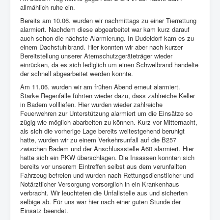
allmählich ruhe ein.
Bereits am 10.06. wurden wir nachmittags zu einer Tierrettung
alarmiert. Nachdem diese abgearbeitet war kam kurz darauf
auch schon die nächste Alarmierung. In Dudeldorf kam es zu
einem Dachstuhlbrand. Hier konnten wir aber nach kurzer
Bereitstellung unserer Atemschutzgeräteträger wieder
einrücken, da es sich lediglich um einen Schwelbrand handelte
der schnell abgearbeitet werden konnte.
Am 11.06. wurden wir am frühen Abend erneut alarmiert.
Starke Regenfälle führten wieder dazu, dass zahlreiche Keller
in Badem vollliefen. Hier wurden wieder zahlreiche
Feuerwehren zur Unterstützung alarmiert um die Einsätze so
zügig wie möglich abarbeiten zu können. Kurz vor Mitternacht,
als sich die vorherige Lage bereits weitestgehend beruhigt
hatte, wurden wir zu einem Verkehrsunfall auf die B257
zwischen Badem und der Anschlussstelle A60 alarmiert. Hier
hatte sich ein PKW überschlagen. Die Insassen konnten sich
bereits vor unserem Eintreffen selbst aus dem verunfallten
Fahrzeug befreien und wurden nach Rettungsdienstlicher und
Notärztlicher Versorgung vorsorglich in ein Krankenhaus
verbracht. Wir leuchteten die Unfallstelle aus und sicherten
selbige ab. Für uns war hier nach einer guten Stunde der
Einsatz beendet.