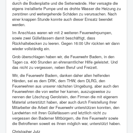
durch die Bodenplatte und die Seitenwände. Hier versagte die
eigens installierte Pumpe und es drohte Wasser die Heizung zu
zerstören und weitergehende Schäden zu verursachen. Nach
einer knappen Stunde konnte auch dieser Einsatz beendet
werden.
Im Anschluss waren wir mit 2 weiteren Feuerwehrpumpen,
sowie zwei Güllefässern damit beschäftigt, dass
Rückhaltebecken zu leeren. Gegen 16:00 Uhr rückten wir dann
wieder vollständig ein.
Grob überschlagen haben wir, die Feuerwehr Badem, in den
Tagen ca. 400 Stunden an ehrenamtlicher Hilfe geleistet. Und
das nicht zu vergessen, neben Beruf und Freizeit.
Wir, die Feuerwehr Badem, danken daher allen helfenden
Händen, sei es dem DRK, dem THW, dem DLRG, den
Feuerwehren aus unserer nächsten Umgebung, aber auch den
Feuerwehren die von weiter her kamen, auszugsweise zu
nennen der Löschzug Gerolstein, den Firmen die mit eigenem
Material unterstützt haben, aber auch durch Freistellung ihrer
Mitarbeiter die Arbeit der Feuerwehr unterstützen konnten, den
Landwirten mit ihren Güllefässern und letztlich nicht zu
vergessen den Bademer Mitbürgern, die ihre Feuerwehr sowie
die Betroffenen soweit es ihnen möglich war, unterstützt haben.
Christopher Jutz