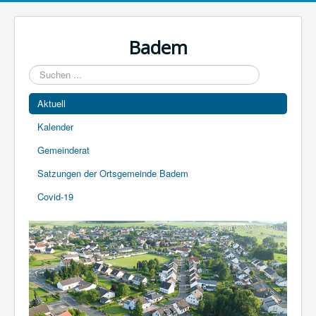
Year
Month
Year
Month
Badem
Suchen
...
Aktuell
Kalender
Gemeinderat
Satzungen der Ortsgemeinde Badem
Covid-19