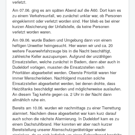
verletzt.
Am 07.06. ging es am späten Abend auf die A60. Dort kam es
zu einem Verkehrsunfall, wo zunächst unklar war, ob Personen
eingeklemmt oder verletzt worden sind. Hier blieb es bei einer
kurzen Absicherung der Unfallstelle, da keine Personen
verletzt worden waren.
Am 09.06. wurde Badem und Umgebung dann von einem
heftigen Unwetter heimgesucht. Hier waren wir und ca. 20
weitere Feuerwehrfahrzeuge bis in die Nacht beschäftigt,
zahlreiche Keller auszupumpen. Aufgrund der unzähligen
Einsatzstellen, welche zunächst in Badem, dann aber auch in
Dudeldorf vorlagen, mussten die Einsatzstellen nach
Prioritäten abgearbeitet werden. Oberste Priorität waren hier
immer Menschenleben. Nachfolgend mussten solche
Einsatzstellen abgearbeitet werden, bei denen drohte, dass
Heizöltanks beschädigt werden und möglicherweise auslaufen.
An diesem Tag kehrte gegen ca. 2 Uhr in der Nacht dann
allmählich ruhe ein.
Bereits am 10.06. wurden wir nachmittags zu einer Tierrettung
alarmiert. Nachdem diese abgearbeitet war kam kurz darauf
auch schon die nächste Alarmierung. In Dudeldorf kam es zu
einem Dachstuhlbrand. Hier konnten wir aber nach kurzer
Bereitstellung unserer Atemschutzgeräteträger wieder
einrücken, da es sich lediglich um einen Schwelbrand handelte