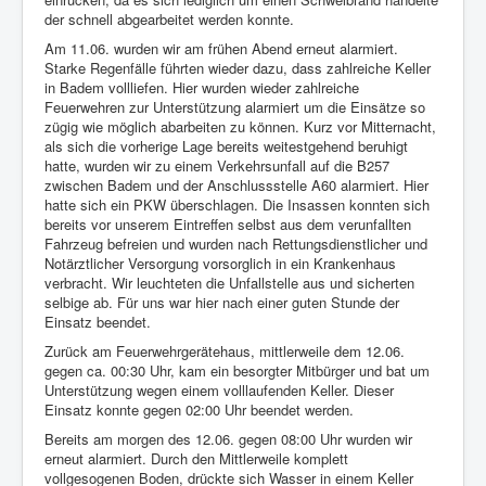
der schnell abgearbeitet werden konnte.
Am 11.06. wurden wir am frühen Abend erneut alarmiert.
Starke Regenfälle führten wieder dazu, dass zahlreiche Keller
in Badem vollliefen. Hier wurden wieder zahlreiche
Feuerwehren zur Unterstützung alarmiert um die Einsätze so
zügig wie möglich abarbeiten zu können. Kurz vor Mitternacht,
als sich die vorherige Lage bereits weitestgehend beruhigt
hatte, wurden wir zu einem Verkehrsunfall auf die B257
zwischen Badem und der Anschlussstelle A60 alarmiert. Hier
hatte sich ein PKW überschlagen. Die Insassen konnten sich
bereits vor unserem Eintreffen selbst aus dem verunfallten
Fahrzeug befreien und wurden nach Rettungsdienstlicher und
Notärztlicher Versorgung vorsorglich in ein Krankenhaus
verbracht. Wir leuchteten die Unfallstelle aus und sicherten
selbige ab. Für uns war hier nach einer guten Stunde der
Einsatz beendet.
Zurück am Feuerwehrgerätehaus, mittlerweile dem 12.06.
gegen ca. 00:30 Uhr, kam ein besorgter Mitbürger und bat um
Unterstützung wegen einem volllaufenden Keller. Dieser
Einsatz konnte gegen 02:00 Uhr beendet werden.
Bereits am morgen des 12.06. gegen 08:00 Uhr wurden wir
erneut alarmiert. Durch den Mittlerweile komplett
vollgesogenen Boden, drückte sich Wasser in einem Keller