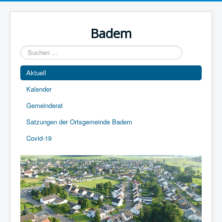
Year
Month
Year
Month
Badem
Suchen
...
Aktuell
Kalender
Gemeinderat
Satzungen der Ortsgemeinde Badem
Covid-19