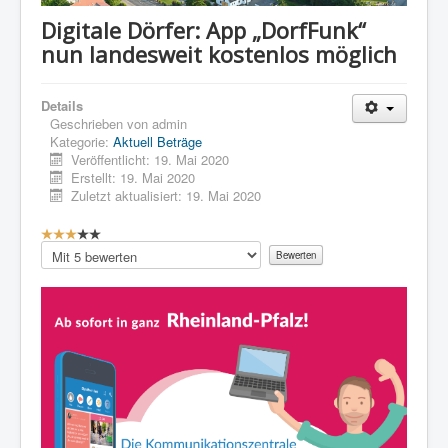
Digitale Dörfer: App „DorfFunk“
nun landesweit kostenlos möglich
Details
Geschrieben von
admin
Kategorie:
Aktuell Beträge
Veröffentlicht: 19. Mai 2020
Erstellt: 19. Mai 2020
Zuletzt aktualisiert: 19. Mai 2020
B
e
Bitte
w
bewerten
e
r
t
u
n
g
:
3