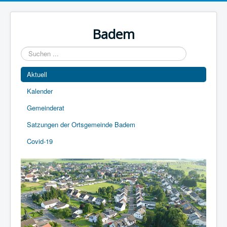
Year
Month
Year
Month
Badem
Suchen
...
Aktuell
Kalender
Gemeinderat
Satzungen der Ortsgemeinde Badem
Covid-19