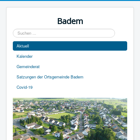
Year
Month
Year
Month
Badem
Suchen
...
Aktuell
Kalender
Gemeinderat
Satzungen der Ortsgemeinde Badem
Covid-19