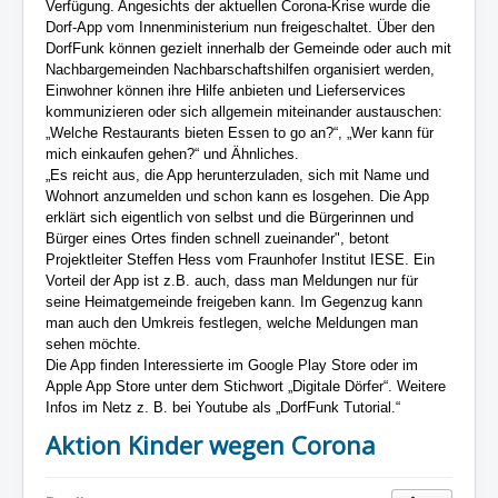
Verfügung. Angesichts der aktuellen Corona-Krise wurde die
Dorf-App vom Innenministerium nun freigeschaltet. Über den
DorfFunk können gezielt innerhalb der Gemeinde oder auch mit
Nachbargemeinden Nachbarschaftshilfen organisiert werden,
Einwohner können ihre Hilfe anbieten und Lieferservices
kommunizieren oder sich allgemein miteinander austauschen:
„Welche Restaurants bieten Essen to go an?“, „Wer kann für
mich einkaufen gehen?“ und Ähnliches.
„Es reicht aus, die App herunterzuladen, sich mit Name und
Wohnort anzumelden und schon kann es losgehen. Die App
erklärt sich eigentlich von selbst und die Bürgerinnen und
Bürger eines Ortes finden schnell zueinander", betont
Projektleiter Steffen Hess vom Fraunhofer Institut IESE. Ein
Vorteil der App ist z.B. auch, dass man Meldungen nur für
seine Heimatgemeinde freigeben kann. Im Gegenzug kann
man auch den Umkreis festlegen, welche Meldungen man
sehen möchte.
Die App finden Interessierte im Google Play Store oder im
Apple App Store unter dem Stichwort „Digitale Dörfer“. Weitere
Infos im Netz z. B. bei Youtube als „DorfFunk Tutorial.“
Aktion Kinder wegen Corona