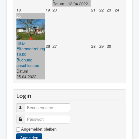
Datum :
13.04.2022
18
19
20
21
22
23
24
25
Kita-
26
27
28
29
30
Elternvertretung
19:00
Buchung
geschlossen
Datum :
25.04.2022
Login
Benutzername
Passwort
Angemeldet bleiben
Anmelden