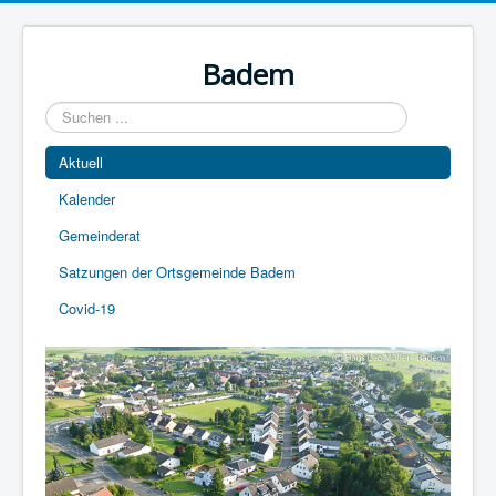
Year
Month
Year
Month
Badem
Suchen
...
Aktuell
Kalender
Gemeinderat
Satzungen der Ortsgemeinde Badem
Covid-19