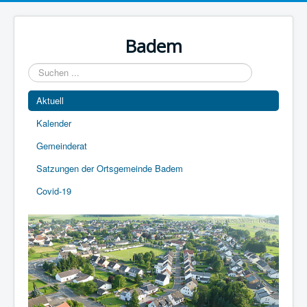
Year
Month
Year
Month
Badem
Suchen
...
Aktuell
Kalender
Gemeinderat
Satzungen der Ortsgemeinde Badem
Covid-19