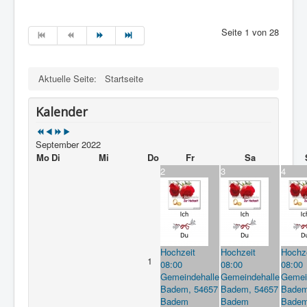
Seite 1 von 28
Aktuelle Seite:
Startseite
Kalender
September 2022
Mo
Di
Mi
Do
Fr
Sa
2
3
4
Hochzeit
Hochzeit
Hochz
1
08:00
08:00
08:00
Gemeindehalle
Gemeindehalle
Gemei
Badem, 54657
Badem, 54657
Badem
Badem
Badem
Bade